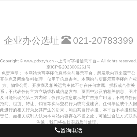
企业办公选址
021-20783399
Copyright © www.pdxzyh.cn --上海写字楼信息平台-- All rights reserved.
京ICP备2023006261号
免责声明： 本网站为写字楼信息整合与展示平台，所展示内容来源于公
开信息及网络资料整理，仅用于信息参考。本网站与所展示写字楼的产权
方、物业公司、开发商及相关运营主体不存在任何隶属、授权或合作关
系，不代表任何官方立场或权威信息发布。页面中涉及的相关信息、图片
及可能出现的第三方内容，仅作为信息展示与广告推广用途，不构成任何
招商、租赁、转让、销售等实际交易行为或商业建议。任何单位或个人据
此进行的相关行为及其产生的后果，均由其自行承担，本平台不承担相应
责任。如相关权利人认为本网站内容存在不当之处，可通过合法方式联系
沟通，我们将在核实后及时处理。
咨询电话