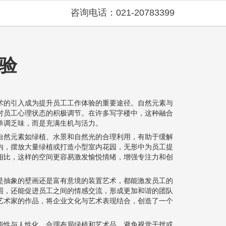
咨询电话：021-20783399
验
术的引入成为提升员工工作体验的重要途径。自然元素与
对员工心理状态的积极调节。在许多写字楼中，这种融合
单调乏味，而是充满生机与活力。
自然元素如绿植、水景和自然光的合理利用，有助于缓解
内，摆放大量绿植或打造小型室内花园，无形中为员工提
相比，这样的空间更容易激发愉悦情绪，增强专注力和创
是抽象的壁画还是富有意境的装置艺术，都能激发员工的
围，还能促进员工之间的情感交流，形成更加和谐的团队
艺术家的作品，将企业文化与艺术表现结合，创造了一个
能性与人性化。合理布局绿植和艺术品，避免视觉干扰或